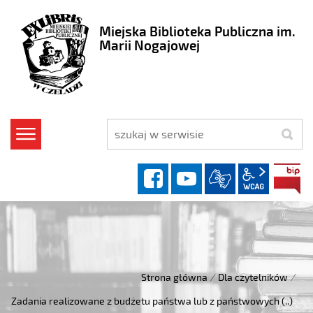
Miejska Biblioteka Publiczna im.
Marii Nogajowej
szukaj
facebook
YouTube
wcag2.1
Strona główna
/
Dla czytelników
/
Zadania realizowane z budżetu państwa lub z państwowych (..)