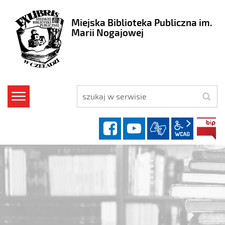
Miejska Biblioteka Publiczna im.
Marii Nogajowej
szukaj
facebook
YouTube
wcag2.1