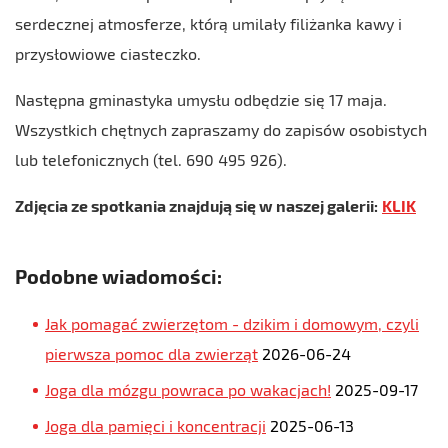
serdecznej atmosferze, którą umilały filiżanka kawy i
przysłowiowe ciasteczko.
Następna gminastyka umysłu odbędzie się 17 maja.
Wszystkich chętnych zapraszamy do zapisów osobistych
lub telefonicznych (tel. 690 495 926).
Zdjęcia ze spotkania znajdują się w naszej galerii:
KLIK
Podobne wiadomości:
Jak pomagać zwierzętom - dzikim i domowym, czyli
pierwsza pomoc dla zwierząt
2026-06-24
Joga dla mózgu powraca po wakacjach!
2025-09-17
Joga dla pamięci i koncentracji
2025-06-13