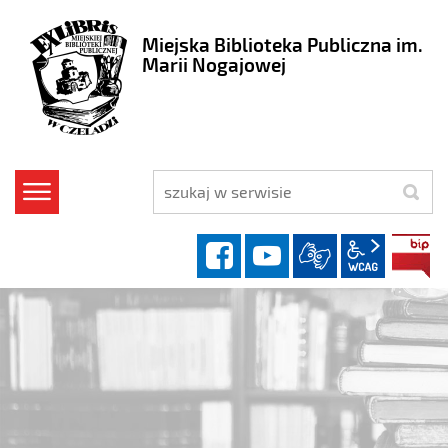
Miejska Biblioteka Publiczna im.
Marii Nogajowej
szukaj
facebook
YouTube
wcag2.1