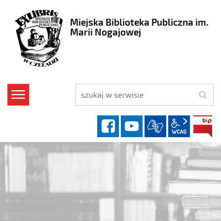
Miejska Biblioteka Publiczna im.
Marii Nogajowej
szukaj
facebook
YouTube
wcag2.1