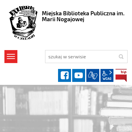
Miejska Biblioteka Publiczna im.
Marii Nogajowej
szukaj
facebook
YouTube
wcag2.1