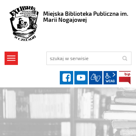
Miejska Biblioteka Publiczna im.
Marii Nogajowej
szukaj
facebook
YouTube
wcag2.1