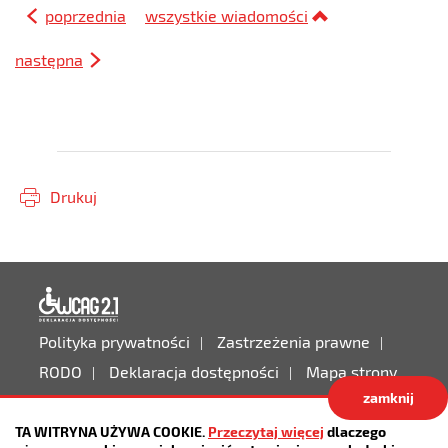
poprzednia
wszystkie wiadomości
następna
Drukuj
Deklaracja dostępności
Polityka prywatności
Zastrzeżenia prawne
RODO
Deklaracja dostępności
Mapa strony
zamknij
Projekt:
IntraCOM.pl
TA WITRYNA UŻYWA COOKIE.
Przeczytaj więcej
dlaczego