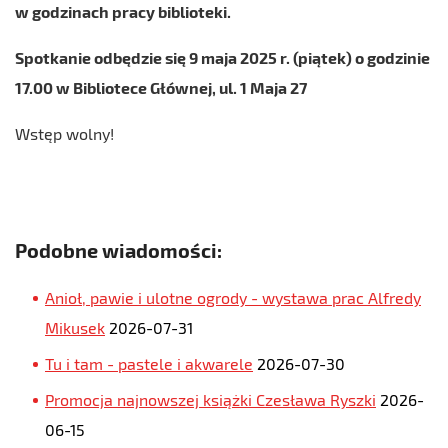
w godzinach pracy biblioteki.
Spotkanie odbędzie się 9 maja 2025 r. (piątek) o godzinie
17.00 w Bibliotece Głównej, ul. 1 Maja 27
Wstęp wolny!
Podobne wiadomości:
Anioł, pawie i ulotne ogrody - wystawa prac Alfredy
Mikusek
2026-07-31
Tu i tam - pastele i akwarele
2026-07-30
Promocja najnowszej książki Czesława Ryszki
2026-
06-15