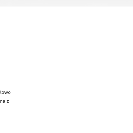
ołowo
ma z