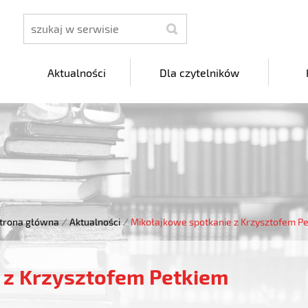
szukaj
Aktualności
Dla czytelników
trona główna
/
Aktualności
/
Mikołajkowe spotkanie z Krzysztofem P
 z Krzysztofem Petkiem