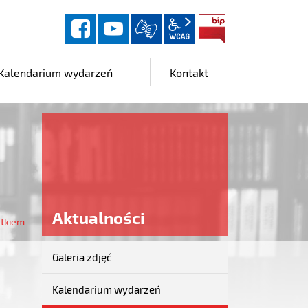
facebook
YouTube
wcag2.1
BIP
Kalendarium wydarzeń
Kontakt
Aktualności
etkiem
Galeria zdjęć
Aktualności
Kalendarium wydarzeń