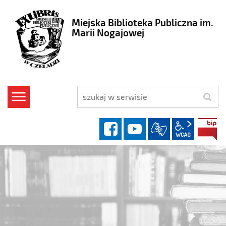
Miejska Biblioteka Publiczna im.
Marii Nogajowej
szukaj
facebook
YouTube
wcag2.1