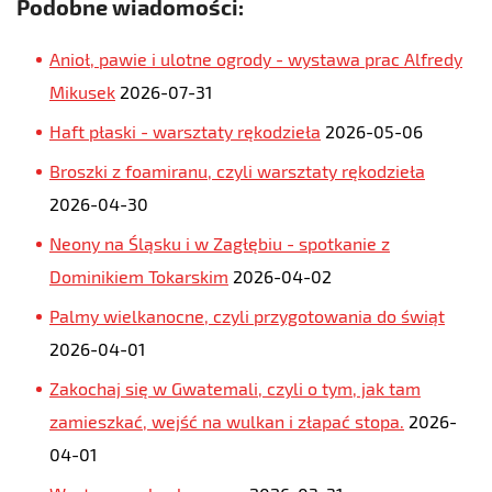
Podobne wiadomości:
Anioł, pawie i ulotne ogrody - wystawa prac Alfredy
Mikusek
2026-07-31
Haft płaski - warsztaty rękodzieła
2026-05-06
Broszki z foamiranu, czyli warsztaty rękodzieła
2026-04-30
Neony na Śląsku i w Zagłębiu - spotkanie z
Dominikiem Tokarskim
2026-04-02
Palmy wielkanocne, czyli przygotowania do świąt
2026-04-01
Zakochaj się w Gwatemali, czyli o tym, jak tam
zamieszkać, wejść na wulkan i złapać stopa.
2026-
04-01