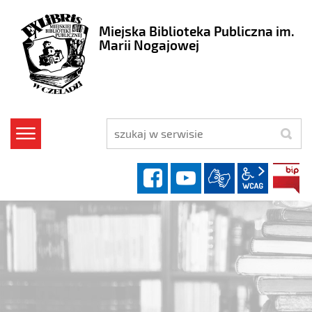
Miejska Biblioteka Publiczna im.
Marii Nogajowej
szukaj
facebook
YouTube
wcag2.1