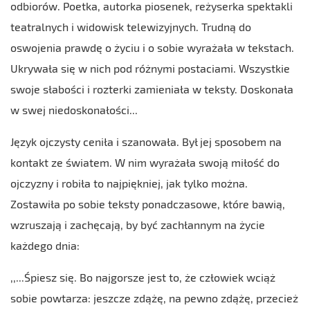
odbiorów. Poetka, autorka piosenek, reżyserka spektakli
teatralnych i widowisk telewizyjnych. Trudną do
oswojenia prawdę o życiu i o sobie wyrażała w tekstach.
Ukrywała się w nich pod różnymi postaciami. Wszystkie
swoje słabości i rozterki zamieniała w teksty. Doskonała
w swej niedoskonałości...
Język ojczysty ceniła i szanowała. Był jej sposobem na
kontakt ze światem. W nim wyrażała swoją miłość do
ojczyzny i robiła to najpiękniej, jak tylko można.
Zostawiła po sobie teksty ponadczasowe, które bawią,
wzruszają i zachęcają, by być zachłannym na życie
każdego dnia:
,,...Śpiesz się. Bo najgorsze jest to, że człowiek wciąż
sobie powtarza: jeszcze zdążę, na pewno zdążę, przecież