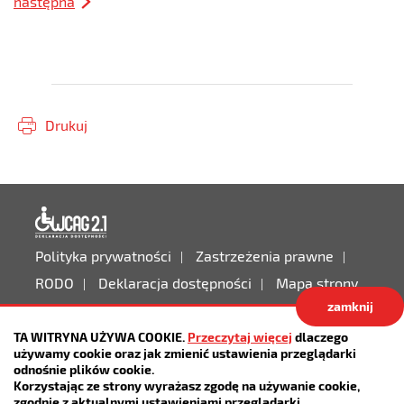
następna
Drukuj
Deklaracja dostępności
Polityka prywatności
Zastrzeżenia prawne
RODO
Deklaracja dostępności
Mapa strony
zamknij
Projekt:
IntraCOM.pl
TA WITRYNA UŻYWA COOKIE.
Przeczytaj więcej
dlaczego
używamy cookie oraz jak zmienić ustawienia przeglądarki
odnośnie plików cookie.
Korzystając ze strony wyrażasz zgodę na używanie cookie,
zgodnie z aktualnymi ustawieniami przeglądarki.