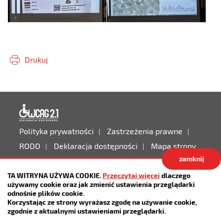
Drukuj
Deklaracja dostępności
Polityka prywatności
Zastrzeżenia prawne
RODO
Deklaracja dostępności
Mapa strony
zamknij
Projekt:
IntraCOM.pl
TA WITRYNA UŻYWA COOKIE.
Przeczytaj więcej
dlaczego
używamy cookie oraz jak zmienić ustawienia przeglądarki
odnośnie plików cookie.
Korzystając ze strony wyrażasz zgodę na używanie cookie,
zgodnie z aktualnymi ustawieniami przeglądarki.