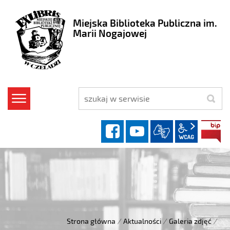
Miejska Biblioteka Publiczna im.
Marii Nogajowej
szukaj
facebook
YouTube
wcag2.1
Strona główna
/
Aktualności
/
Galeria zdjęć
/