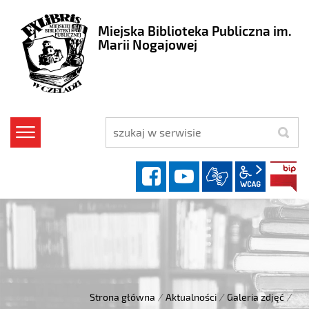
Miejska Biblioteka Publiczna im.
Marii Nogajowej
szukaj
facebook
YouTube
wcag2.1
Strona główna
/
Aktualności
/
Galeria zdjęć
/