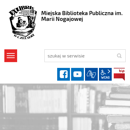
Miejska Biblioteka Publiczna im.
Marii Nogajowej
szukaj
facebook
YouTube
wcag2.1